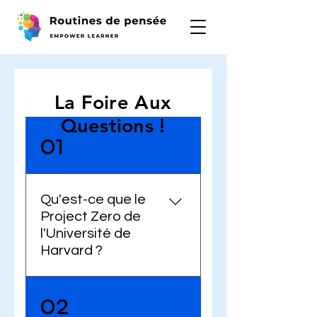
FAQ
La Foire Aux
Questions !
01
Qu'est-ce que le
Project Zero de
l'Université de
Harvard ?
Le Project Zero est un
02
centre de recherche en